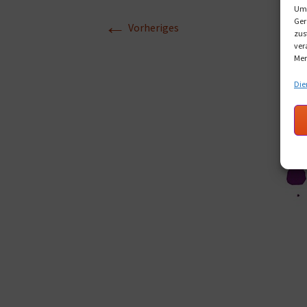
Um 
←
Ger
Vorheriges
zus
ver
Mer
Die