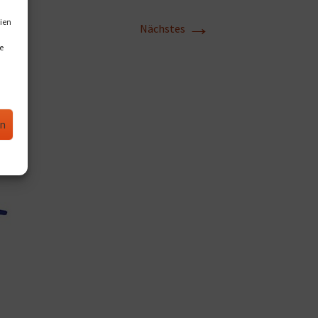
→
ien
Nächstes
e
en