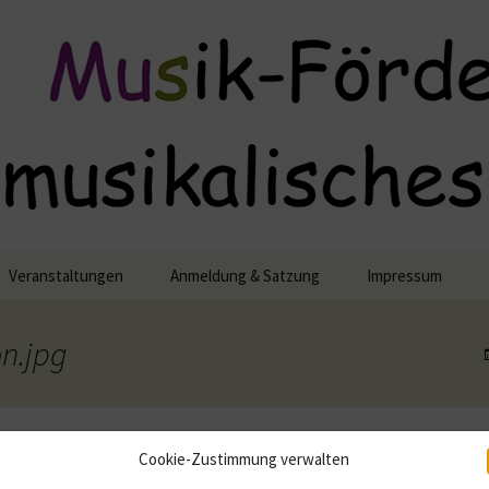
lisches Engagement
Veranstaltungen
Anmeldung & Satzung
Impressum
Datennutzung
n.jpg
semble
Cookie-Richtlinie 
nsemble
Cookie-Zustimmung verwalten