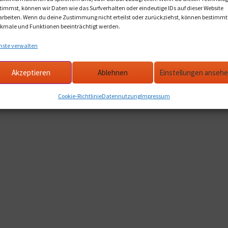
timmst, können wir Daten wie das Surfverhalten oder eindeutige IDs auf dieser Website
arbeiten. Wenn du deine Zustimmung nicht erteilst oder zurückziehst, können bestimmt
kmale und Funktionen beeinträchtigt werden.
Datennutzung
Stolz präsentiert von WordPress
nste verwalten
Akzeptieren
Ablehnen
Einstellungen anseh
Cookie-Richtlinie
Datennutzung
Impressum