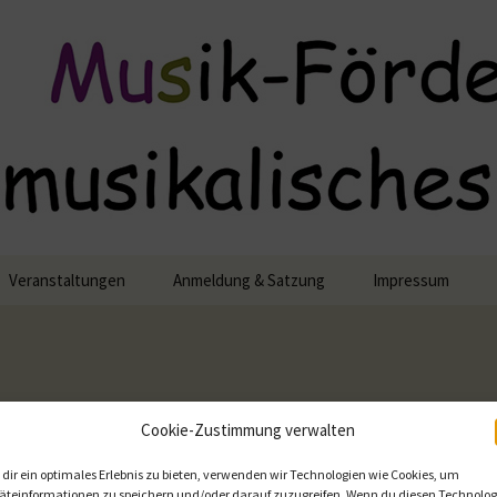
lisches Engagement
Veranstaltungen
Anmeldung & Satzung
Impressum
Datennutzung
semble
Cookie-Richtlinie 
Cookie-Zustimmung verwalten
nsemble
Anmeldung als PDF
dir ein optimales Erlebnis zu bieten, verwenden wir Technologien wie Cookies, um
äteinformationen zu speichern und/oder darauf zuzugreifen. Wenn du diesen Technolog