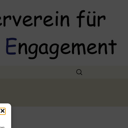
Suchen
nach:
(EU)
ien