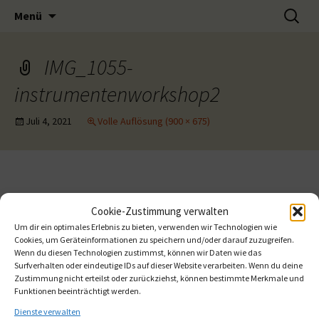
Musik-Förderverein für musikalisches
Zum
Suchen
Muse e.V.
Menü
Inhalt
nach:
Engagement
springen
IMG_1055-
instrumentenworkshop2
Juli 4, 2021
Volle Auflösung (900 × 675)
←
→
Vorheriges
Nächstes
Cookie-Zustimmung verwalten
Um dir ein optimales Erlebnis zu bieten, verwenden wir Technologien wie
Cookies, um Geräteinformationen zu speichern und/oder darauf zuzugreifen.
Wenn du diesen Technologien zustimmst, können wir Daten wie das
Surfverhalten oder eindeutige IDs auf dieser Website verarbeiten. Wenn du deine
Zustimmung nicht erteilst oder zurückziehst, können bestimmte Merkmale und
Funktionen beeinträchtigt werden.
Dienste verwalten