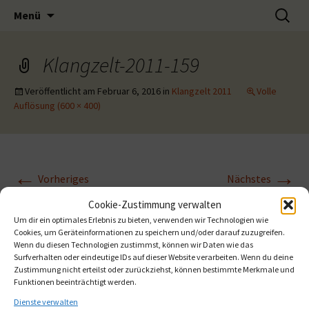
Musik-Förderverein für musikalisches
Zum
Suchen
Muse e.V.
Menü
Inhalt
nach:
Engagement
springen
Klangzelt-2011-159
Veröffentlicht am
Februar 6, 2016
in
Klangzelt 2011
Volle
Auflösung (600 × 400)
←
→
Vorheriges
Nächstes
Cookie-Zustimmung verwalten
Um dir ein optimales Erlebnis zu bieten, verwenden wir Technologien wie
Cookies, um Geräteinformationen zu speichern und/oder darauf zuzugreifen.
Wenn du diesen Technologien zustimmst, können wir Daten wie das
Surfverhalten oder eindeutige IDs auf dieser Website verarbeiten. Wenn du deine
Zustimmung nicht erteilst oder zurückziehst, können bestimmte Merkmale und
Funktionen beeinträchtigt werden.
Dienste verwalten