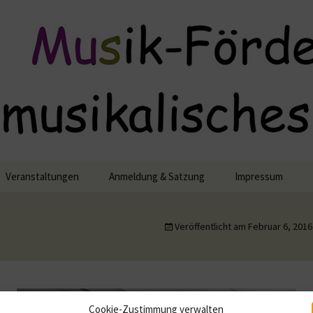
lisches Engagement
Veranstaltungen
Anmeldung & Satzung
Impressum
Datennutzung
Veröffentlicht am
Februar 6, 2016
semble
Cookie-Richtlinie 
nsemble
Cookie-Zustimmung verwalten