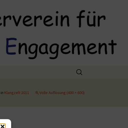
Suchen
nach:
in
Klangzelt 2011
Volle Auflösung (400 × 600)
(EU)