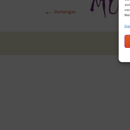
zus
←
ver
Vorheriges
Mer
Die