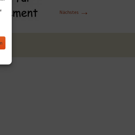
→
e
Nächstes
en