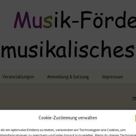
lisches Engagement
Veranstaltungen
Anmeldung & Satzung
Impressum
Datennutzung
semble
Cookie-Richtlinie 
Cookie-Zustimmung verwalten
nsemble
dir ein optimales Erlebnis zu bieten, verwenden wir Technologien wie Cookies, um
äteinformationen zu speichern und/oder darauf zuzugreifen. Wenn du diesen Technolog