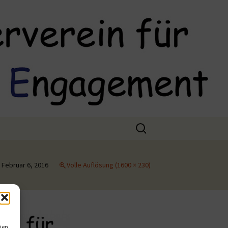
Suchen
nach:
Februar 6, 2016
Volle Auflösung (1600 × 230)
(EU)
ien