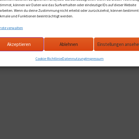
timmst, können wir Daten wie das Surfverhalten oder eindeutige IDs auf dieser Website
arbeiten. Wenn du deine Zustimmung nicht erteilst oder zurückziehst, können bestimmt
kmale und Funktionen beeinträchtigt werden.
nste verwalten
Akzeptieren
Ablehnen
Einstellungen anseh
Datennutzung
Stolz präsentiert von WordPress
Cookie-Richtlinie
Datennutzung
Impressum