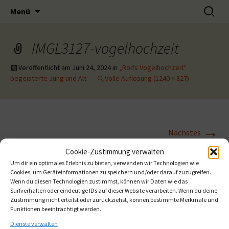
Musik-Förderverein für musikalisches
Zum
Suchen
Muse e.V.
Menü
Inhalt
nach:
Engagement
springen
IMGL3127-vogelhochzeit
Veröffentlicht am
Juni 24, 2024
in
„Rolfs Vogelhochzeit“
begeisterte Jung und Alt
Volle Auflösung (1240 × 827)
→
Nächstes
Cookie-Zustimmung verwalten
Um dir ein optimales Erlebnis zu bieten, verwenden wir Technologien wie
Cookies, um Geräteinformationen zu speichern und/oder darauf zuzugreifen.
Wenn du diesen Technologien zustimmst, können wir Daten wie das
Surfverhalten oder eindeutige IDs auf dieser Website verarbeiten. Wenn du deine
Zustimmung nicht erteilst oder zurückziehst, können bestimmte Merkmale und
Funktionen beeinträchtigt werden.
Dienste verwalten