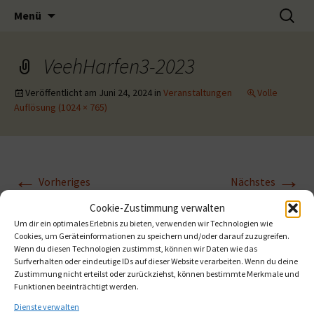
Musik-Förderverein für musikalisches
Zum
Suchen
Muse e.V.
Menü
Inhalt
nach:
Engagement
springen
VeehHarfen3-2023
Veröffentlicht am
Juni 24, 2024
in
Veranstaltungen
Volle
Auflösung (1024 × 765)
←
→
Vorheriges
Nächstes
Cookie-Zustimmung verwalten
Um dir ein optimales Erlebnis zu bieten, verwenden wir Technologien wie
Cookies, um Geräteinformationen zu speichern und/oder darauf zuzugreifen.
Wenn du diesen Technologien zustimmst, können wir Daten wie das
Surfverhalten oder eindeutige IDs auf dieser Website verarbeiten. Wenn du deine
Zustimmung nicht erteilst oder zurückziehst, können bestimmte Merkmale und
Funktionen beeinträchtigt werden.
Dienste verwalten